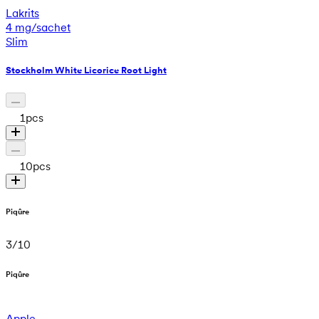
Lakrits
4 mg/sachet
Slim
Stockholm White Licorice Root Light
1
pcs
10
pcs
Piqûre
3
/
10
Piqûre
Apple