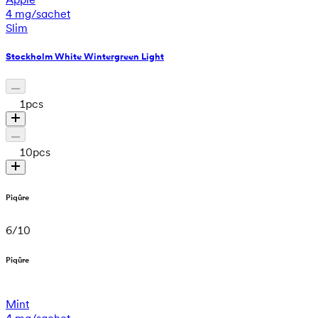
4 mg/sachet
Slim
Stockholm White Wintergreen Light
1
pcs
10
pcs
Piqûre
6
/
10
Piqûre
Mint