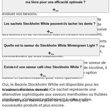
ma lèvre pour une efficacité optimale ?
mg de nicotine par sachet. Ce dosage correspond à notre
niveau Light et constitue un excellent point de départ pour
évaluer vos besoins.
Nous préconisons de garder un sachet Stockholm White
entre 15 et 30 minutes sous la lèvre. Il est déconseillé de
Les sachets Stockholm White peuvent-ils tacher les dents ?
mâcher le sachet afin de garantir une libération progressive
des arômes et de la nicotine tout en évitant les irritations.
Non, les sachets Stockholm White ne tachent pas les dents.
Étant entièrement blancs et sans tabac, ils permettent une
Quelle est la saveur du Stockholm White Wintergreen Light ?
utilisation sereine sans impact sur l’éclat de votre sourire,
contrairement au snus traditionnel.
Le Stockholm White Wintergreen Light offre une saveur de
pomme distinctive. Avec son dosage de 4 mg de nicotine, il
Existe-t-il une saveur café chez Stockholm White ?
appartient à la catégorie Light, constituant une option
fruitée et rafraîchissante pour votre quotidien.
Oui, le Beanie Stockholm White est disponible pour les
amateurs d’arôme de café. Ce sachet représente une
Tu veux des offres encore meilleures ?
alternative sophistiquée aux saveurs mentholées ou fruitées
classiques, s’intégrant parfaitement à votre routine.
Inscris-toi pour recevoir plein de super offres, des
nouveautés produits et plus encore.