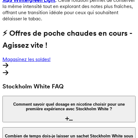
XQS Wintergreen Light
. Cette rotation permet de conserver
la même intensité tout en explorant des notes plus fraîches,
offrant une transition idéale pour ceux qui souhaitent
délaisser le tabac.
⚡ Offres de poche chaudes en cours -
Agissez vite !
Magasinez les soldes!
Stockholm White FAQ
Comment savoir quel dosage en nicotine choisir pour une
première expérience avec Stockholm White ?
Pour une première expérience, nous recommandons de
commencer par les produits Stockholm White affichant 4
Combien de temps dois-je laisser un sachet Stockholm White sous