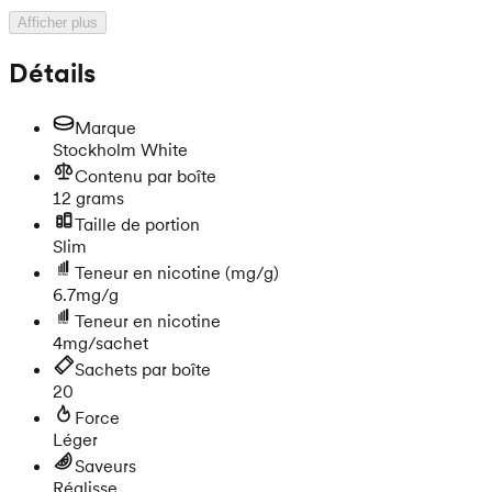
Afficher plus
Détails
Marque
Stockholm White
Contenu par boîte
12 grams
Taille de portion
Slim
Teneur en nicotine
(mg/g)
6.7mg/g
Teneur en nicotine
4mg/sachet
Sachets par boîte
20
Force
Léger
Saveurs
Réglisse