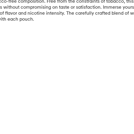
cco-free composition. Free from the constraints of tobacco, thi
gs without compromising on taste or satisfaction. Immerse your
 flavor and nicotine intensity. The carefully crafted blend of 
 with each pouch.