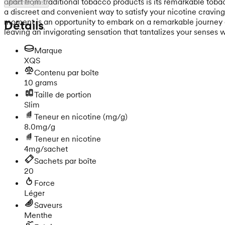
apart from traditional tobacco products is its remarkable toba
Afficher plus
a discreet and convenient way to satisfy your nicotine cravin
moment is an opportunity to embark on a remarkable journey of
Détails
leaving an invigorating sensation that tantalizes your senses
Marque
XQS
Contenu par boîte
10 grams
Taille de portion
Slim
Teneur en nicotine
(mg/g)
8.0mg/g
Teneur en nicotine
4mg/sachet
Sachets par boîte
20
Force
Léger
Saveurs
Menthe