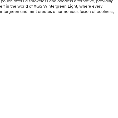
s pouch offers a smokeless and odorless alternative, providing
self in the world of XQS Wintergreen Light, where every
wintergreen and mint creates a harmonious fusion of coolness,