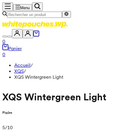
Menu
0
Panier
0
Accueil
/
XQS
/
XQS Wintergreen Light
XQS Wintergreen Light
Piqûre
5
/
10