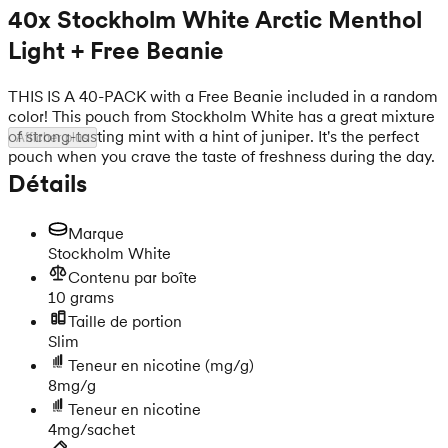
40x Stockholm White Arctic Menthol
Light + Free Beanie
THIS IS A 40-PACK with a Free Beanie included in a random
color! This pouch from Stockholm White has a great mixture
of strong-tasting mint with a hint of juniper. It's the perfect
Afficher plus
pouch when you crave the taste of freshness during the day.
Détails
Marque
Stockholm White
Contenu par boîte
10 grams
Taille de portion
Slim
Teneur en nicotine
(mg/g)
8mg/g
Teneur en nicotine
4mg/sachet