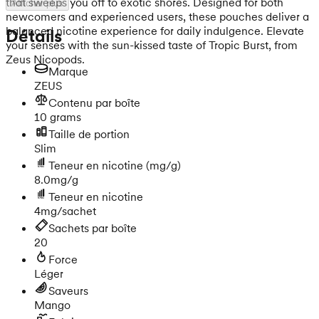
that sweeps you off to exotic shores. Designed for both
Afficher plus
newcomers and experienced users, these pouches deliver a
balanced nicotine experience for daily indulgence. Elevate
Détails
your senses with the sun-kissed taste of Tropic Burst, from
Zeus Nicopods.
Marque
ZEUS
Contenu par boîte
10 grams
Taille de portion
Slim
Teneur en nicotine
(mg/g)
8.0mg/g
Teneur en nicotine
4mg/sachet
Sachets par boîte
20
Force
Léger
Saveurs
Mango