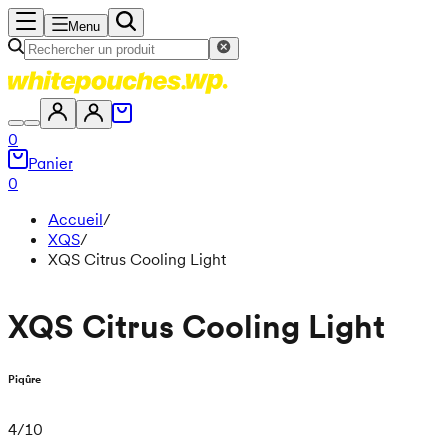
Menu
0
Panier
0
Accueil
/
XQS
/
XQS Citrus Cooling Light
XQS Citrus Cooling Light
Piqûre
4
/
10