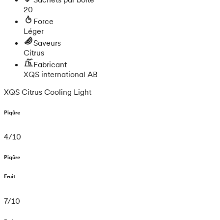
20
Force
Léger
Saveurs
Citrus
Fabricant
XQS international AB
XQS Citrus Cooling Light
Piqûre
4
/
10
Piqûre
Fruit
7
/
10