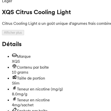
Léger
XQS Citrus Cooling Light
Citrus Cooling Light a un goût unique d'agrumes frais combiné à
Afficher plus
Détails
Marque
XQS
Contenu par boîte
10 grams
Taille de portion
Slim
Teneur en nicotine
(mg/g)
8.0mg/g
Teneur en nicotine
4mg/sachet
Sachets par boîte