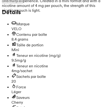
and fruity experience. Created in a mini format and with a
Afficher plus
nicotine amount of 4 mg per pouch, the strength of this
nicotine pouch is light.
Détails
Marque
VELO
Contenu par boîte
8.4 grams
Taille de portion
Mini
Teneur en nicotine
(mg/g)
9.5mg/g
Teneur en nicotine
4mg/sachet
Sachets par boîte
20
Force
Léger
Saveurs
Cherry