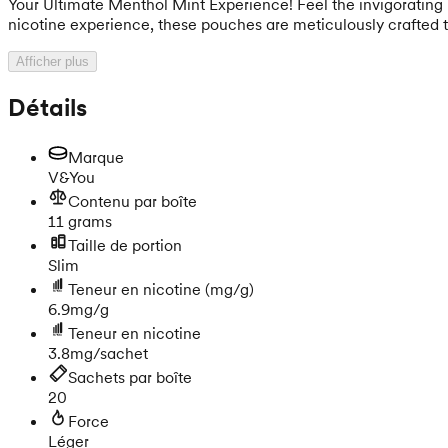
Your Ultimate Menthol Mint Experience! Feel the invigorating
nicotine experience, these pouches are meticulously crafted to 
Afficher plus
Détails
Marque
V&You
Contenu par boîte
11 grams
Taille de portion
Slim
Teneur en nicotine
(mg/g)
6.9mg/g
Teneur en nicotine
3.8mg/sachet
Sachets par boîte
20
Force
Léger