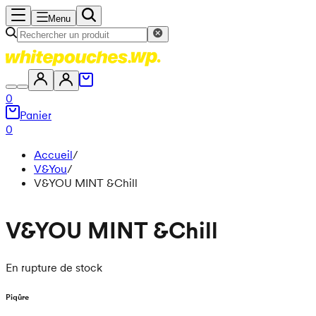
Menu
0
Panier
0
Accueil
/
V&You
/
V&YOU MINT &Chill
V&YOU MINT &Chill
En rupture de stock
Piqûre