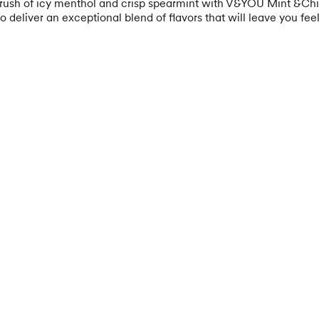
 rush of icy menthol and crisp spearmint with V&YOU Mint &Chil
deliver an exceptional blend of flavors that will leave you feel