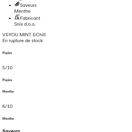
Saveurs
Menthe
Fabricant
Snix d.o.o.
V&YOU MINT &Chill
En rupture de stock
Piqûre
5
/
10
Piqûre
Menthe
6
/
10
Menthe
Saveurs