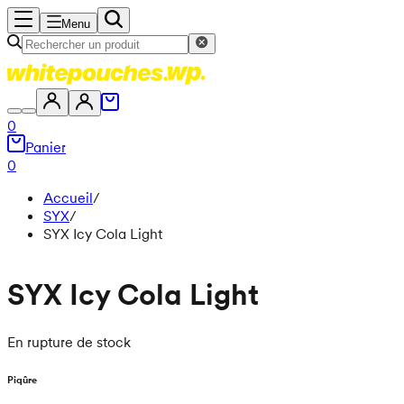
Menu
0
Panier
0
Accueil
/
SYX
/
SYX Icy Cola Light
SYX Icy Cola Light
En rupture de stock
Piqûre