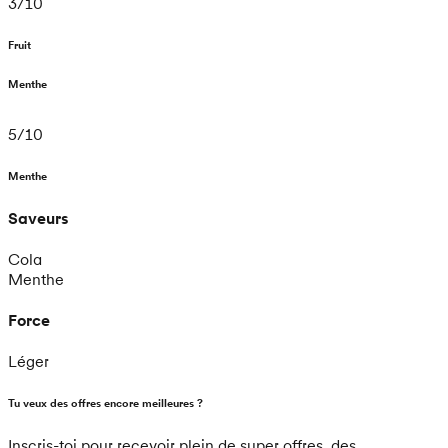
3
/
10
Fruit
Menthe
5
/
10
Menthe
Saveurs
Cola
Menthe
Force
Léger
Tu veux des offres encore meilleures ?
Inscris-toi pour recevoir plein de super offres, des