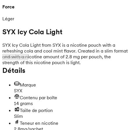
Force
Léger
SYX Icy Cola Light
SYX Icy Cola Light from SYX is a nicotine pouch with a
refreshing cola and cool mint flavor. Created in a slim format
and with a nicotine amount of 2.8 mg per pouch, the
Afficher plus
strength of this nicotine pouch is light.
Détails
Marque
SYX
Contenu par boîte
14 grams
Taille de portion
Slim
Teneur en nicotine
2.8mg/sachet