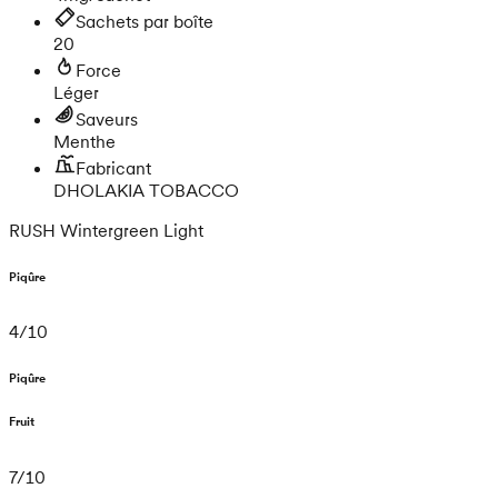
Sachets par boîte
20
Force
Léger
Saveurs
Menthe
Fabricant
DHOLAKIA TOBACCO
RUSH Wintergreen Light
Piqûre
4
/
10
Piqûre
Fruit
7
/
10