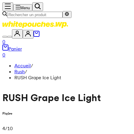
Menu
0
Panier
0
Accueil
/
Rush
/
RUSH Grape Ice Light
RUSH Grape Ice Light
Piqûre
4
/
10