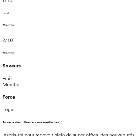
7
/
10
Fruit
Menthe
2
/
10
Menthe
Saveurs
Fruit
Menthe
Force
Léger
Tu veux des offres encore meilleures ?
Inscris-toi pour recevoir plein de super offres, des nouveautés 