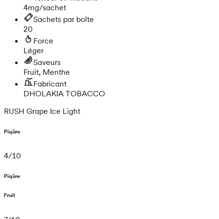
4mg/sachet
Sachets par boîte
20
Force
Léger
Saveurs
Fruit, Menthe
Fabricant
DHOLAKIA TOBACCO
RUSH Grape Ice Light
Piqûre
4
/
10
Piqûre
Fruit