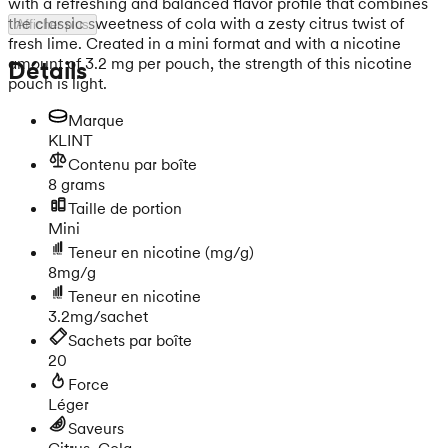
with a refreshing and balanced flavor profile that combines
the classic sweetness of cola with a zesty citrus twist of
Afficher plus
fresh lime. Created in a mini format and with a nicotine
amount of 3.2 mg per pouch, the strength of this nicotine
Détails
pouch is light.
Marque
KLINT
Contenu par boîte
8 grams
Taille de portion
Mini
Teneur en nicotine
(mg/g)
8mg/g
Teneur en nicotine
3.2mg/sachet
Sachets par boîte
20
Force
Léger
Saveurs
Citrus, Cola