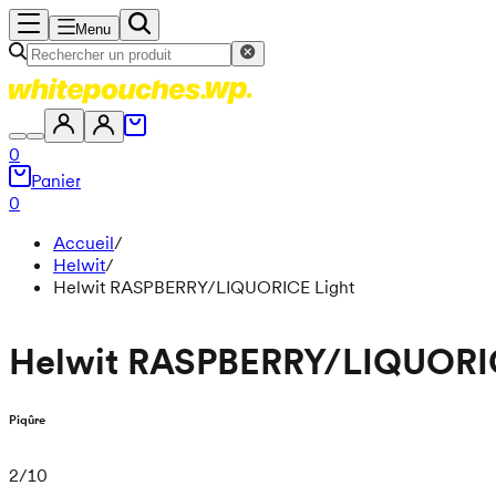
Menu
0
Panier
0
Accueil
/
Helwit
/
Helwit RASPBERRY/LIQUORICE Light
Helwit RASPBERRY/LIQUORIC
Piqûre
2
/
10