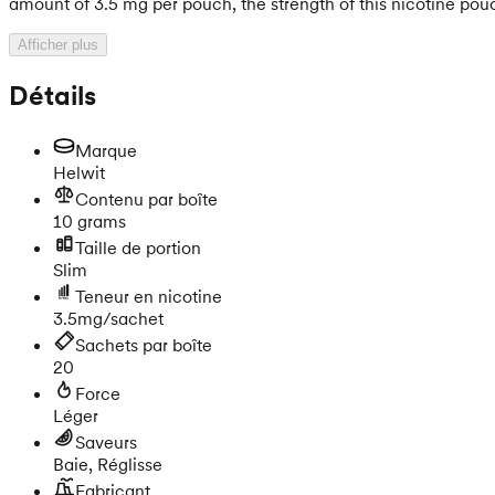
amount of 3.5 mg per pouch, the strength of this nicotine pouch
Afficher plus
Détails
Marque
Helwit
Contenu par boîte
10 grams
Taille de portion
Slim
Teneur en nicotine
3.5mg/sachet
Sachets par boîte
20
Force
Léger
Saveurs
Baie, Réglisse
Fabricant