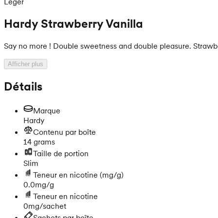
Léger
Hardy Strawberry Vanilla
Say no more ! Double sweetness and double pleasure. Strawber
Afficher plus
Détails
Marque
Hardy
Contenu par boîte
14 grams
Taille de portion
Slim
Teneur en nicotine
(mg/g)
0.0mg/g
Teneur en nicotine
0mg/sachet
Sachets par boîte