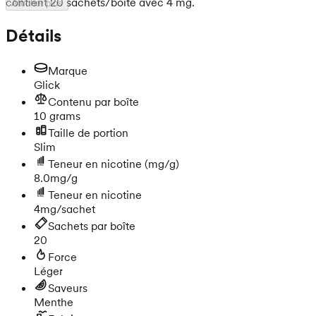
contient 20 sachets/boîte avec 4 mg.
Afficher plus
Détails
Marque
Glick
Contenu par boîte
10 grams
Taille de portion
Slim
Teneur en nicotine
(mg/g)
8.0mg/g
Teneur en nicotine
4mg/sachet
Sachets par boîte
20
Force
Léger
Saveurs
Menthe