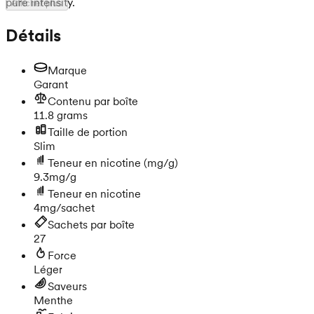
pure intensity.
Afficher plus
Détails
Marque
Garant
Contenu par boîte
11.8 grams
Taille de portion
Slim
Teneur en nicotine
(mg/g)
9.3mg/g
Teneur en nicotine
4mg/sachet
Sachets par boîte
27
Force
Léger
Saveurs
Menthe