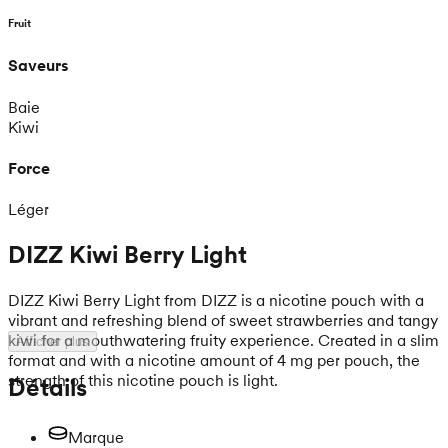
Fruit
Saveurs
Baie
Kiwi
Force
Léger
DIZZ Kiwi Berry Light
DIZZ Kiwi Berry Light from DIZZ is a nicotine pouch with a
vibrant and refreshing blend of sweet strawberries and tangy
kiwi for a mouthwatering fruity experience. Created in a slim
Afficher plus
format and with a nicotine amount of 4 mg per pouch, the
strength of this nicotine pouch is light.
Détails
Marque