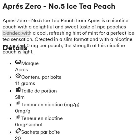
Aprés Zero - No.5 Ice Tea Peach
Aprés Zero - No.5 Ice Tea Peach from Après is a nicotine
pouch with a delightful and sweet taste of ripe peaches
blended with a cool, refreshing hint of mint for a perfect ice
Afficher plus
tea sensation. Created in a slim format and with a nicotine
amount of 0 mg per pouch, the strength of this nicotine
Détails
pouch is light.
Marque
Après
Contenu par boîte
11 grams
Taille de portion
Slim
Teneur en nicotine
(mg/g)
0mg/g
Teneur en nicotine
0mg/sachet
Sachets par boîte
20