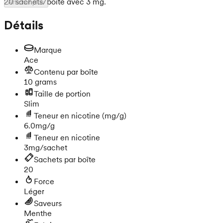
20 sachets/boîte avec 3 mg.
Afficher plus
Détails
Marque
Ace
Contenu par boîte
10 grams
Taille de portion
Slim
Teneur en nicotine
(mg/g)
6.0mg/g
Teneur en nicotine
3mg/sachet
Sachets par boîte
20
Force
Léger
Saveurs
Menthe