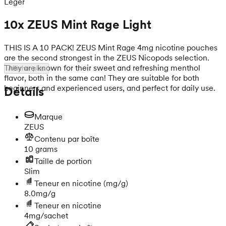
Léger
10x ZEUS Mint Rage Light
THIS IS A 10 PACK! ZEUS Mint Rage 4mg nicotine pouches
are the second strongest in the ZEUS Nicopods selection.
They are known for their sweet and refreshing menthol
Afficher plus
flavor, both in the same can! They are suitable for both
beginners and experienced users, and perfect for daily use.
Détails
Marque
ZEUS
Contenu par boîte
10 grams
Taille de portion
Slim
Teneur en nicotine
(mg/g)
8.0mg/g
Teneur en nicotine
4mg/sachet