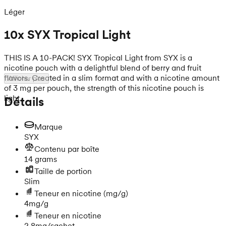
Léger
10x SYX Tropical Light
THIS IS A 10-PACK! SYX Tropical Light from SYX is a
nicotine pouch with a delightful blend of berry and fruit
flavors. Created in a slim format and with a nicotine amount
Afficher plus
of 3 mg per pouch, the strength of this nicotine pouch is
light.
Détails
Marque
SYX
Contenu par boîte
14 grams
Taille de portion
Slim
Teneur en nicotine
(mg/g)
4mg/g
Teneur en nicotine
2.8mg/sachet