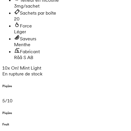
3mg/sachet
Sachets par boîte
20
Force
Léger
Saveurs
Menthe
Fabricant
Råå S AB
10x On! Mint Light
En rupture de stock
Piqûre
5
/
10
Piqûre
Fruit