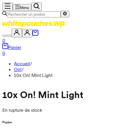
Menu
0
Panier
0
Accueil
/
On!
/
10x On! Mint Light
10x On! Mint Light
En rupture de stock
Piqûre