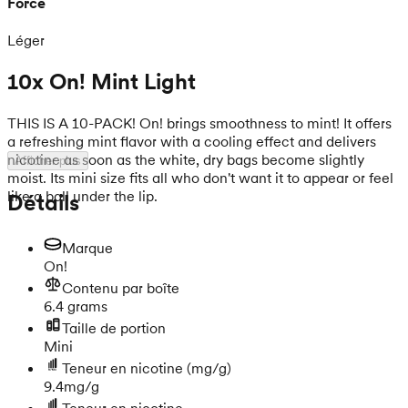
Force
Léger
10x On! Mint Light
THIS IS A 10-PACK! On! brings smoothness to mint! It offers
a refreshing mint flavor with a cooling effect and delivers
nicotine as soon as the white, dry bags become slightly
Afficher plus
moist. Its mini size fits all who don't want it to appear or feel
like a ball under the lip.
Détails
Marque
On!
Contenu par boîte
6.4 grams
Taille de portion
Mini
Teneur en nicotine
(mg/g)
9.4mg/g
Teneur en nicotine