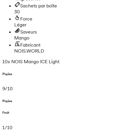
Sachets par boîte
30
Force
Léger
Saveurs
Mango
Fabricant
NOIS.WORLD
10x NOIS Mango ICE Light
Piqûre
9
/
10
Piqûre
Fruit
1
/
10