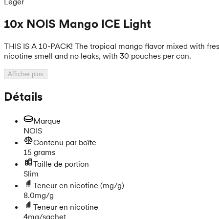
Léger
10x NOIS Mango ICE Light
THIS IS A 10-PACK! The tropical mango flavor mixed with fres
nicotine smell and no leaks, with 30 pouches per can.
Afficher plus
Détails
Marque
NOIS
Contenu par boîte
15 grams
Taille de portion
Slim
Teneur en nicotine
(mg/g)
8.0mg/g
Teneur en nicotine
4mg/sachet