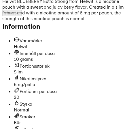
Helwit BLUEBERRY Extra Strong from Helwit is a nicotine
pouch with a sweet and juicy berry flavor. Created in a slim
format and with a nicotine amount of 6 mg per pouch, the
Visa mer
strength of this nicotine pouch is normal.
Information
Varumärke
Helwit
Innehåll per dosa
10 grams
Portionsstorlek
Slim
Nikotinstyrka
6mg/prilla
Portioner per dosa
20
Styrka
Normal
Smaker
Bär