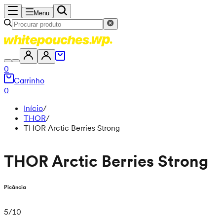
Menu
0
Carrinho
0
Início
/
THOR
/
THOR Arctic Berries Strong
THOR Arctic Berries Strong
Picância
5
/
10