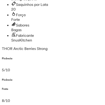
Saquinhos por Lata
20
Força
Forte
Sabores
Bagas
Fabricante
SnusKitchen
THOR Arctic Berries Strong
Picância
5
/
10
Picância
Fruta
8
/
10