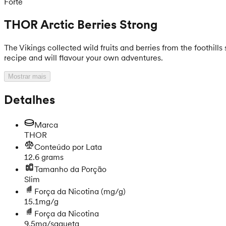
Forte
THOR Arctic Berries Strong
The Vikings collected wild fruits and berries from the foothills
recipe and will flavour your own adventures.
Mostrar mais
Detalhes
Marca
THOR
Conteúdo por Lata
12.6 grams
Tamanho da Porção
Slim
Força da Nicotina
(mg/g)
15.1mg/g
Força da Nicotina
9.5mg/saqueta