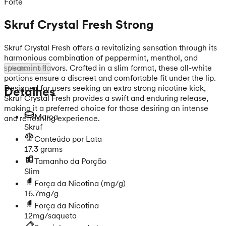
Forte
Skruf Crystal Fresh Strong
Skruf Crystal Fresh offers a revitalizing sensation through its
harmonious combination of peppermint, menthol, and
spearmint flavors. Crafted in a slim format, these all-white
Mostrar mais
portions ensure a discreet and comfortable fit under the lip.
Designed for users seeking an extra strong nicotine kick,
Detalhes
Skruf Crystal Fresh provides a swift and enduring release,
making it a preferred choice for those desiring an intense
Marca
and refreshing experience.
Skruf
Conteúdo por Lata
17.3 grams
Tamanho da Porção
Slim
Força da Nicotina
(mg/g)
16.7mg/g
Força da Nicotina
12mg/saqueta