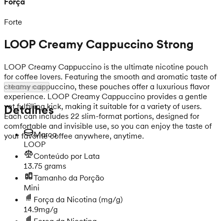
Força
Forte
LOOP Creamy Cappuccino Strong
LOOP Creamy Cappuccino is the ultimate nicotine pouch
for coffee lovers. Featuring the smooth and aromatic taste of
creamy cappuccino, these pouches offer a luxurious flavor
Mostrar mais
experience. LOOP Creamy Cappuccino provides a gentle
yet fulfilling kick, making it suitable for a variety of users.
Detalhes
Each can includes 22 slim-format portions, designed for
comfortable and invisible use, so you can enjoy the taste of
Marca
your favorite coffee anywhere, anytime.
LOOP
Conteúdo por Lata
13.75 grams
Tamanho da Porção
Mini
Força da Nicotina
(mg/g)
14.9mg/g
Força da Nicotina