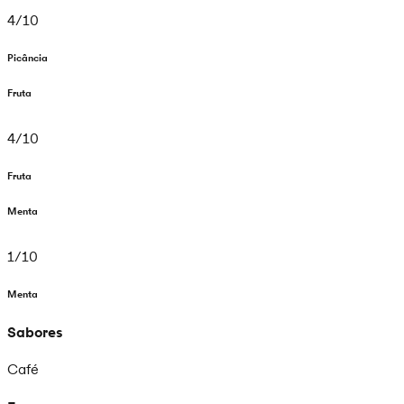
4
/
10
Picância
Fruta
4
/
10
Fruta
Menta
1
/
10
Menta
Sabores
Café