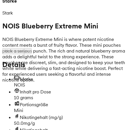
Stärke
Stark
NOIS Blueberry Extreme Mini
NOIS Blueberry Extreme Mini is where potent nicotine
content meets a burst of fruity flavor. These mini pouches
pack a serious punch. The rich and natural blueberry aroma
Mehr anzeigen
adds a delightful twist to the strong experience. These
pouches are discreet, slim, and designed to keep your teeth
Details
white while delivering a fast-acting nicotine boost. Perfect
for experienced users seeking a flavorful and intense
Marke
nicotine option.
NOIS
Inhalt pro Dose
10 grams
Portionsgröße
Mini
Nikotingehalt
(mg/g)
50.0mg/g
Nikotingehalt