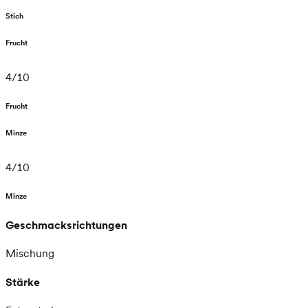
Stich
Frucht
4
/
10
Frucht
Minze
4
/
10
Minze
Geschmacksrichtungen
Mischung
Stärke