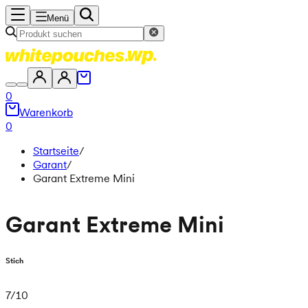
Menü
0
Warenkorb
0
Startseite
/
Garant
/
Garant Extreme Mini
Garant Extreme Mini
Stich
7
/
10