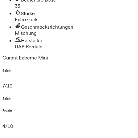
35
Stärke
Extra stark
Geschmacksrichtungen
Mischung
Hersteller
UAB Kordula
Garant Extreme Mini
Stich
7
/
10
Stich
Frucht
4
/
10