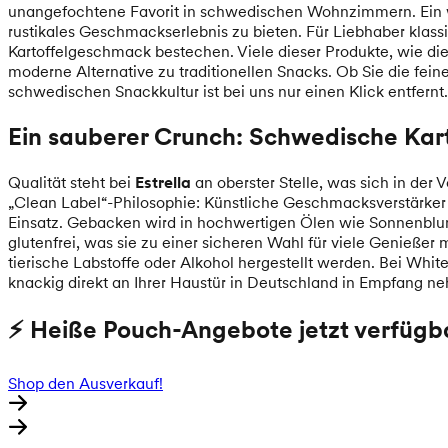
unangefochtene Favorit in schwedischen Wohnzimmern. Ein w
rustikales Geschmackserlebnis zu bieten. Für Liebhaber klas
Kartoffelgeschmack bestechen. Viele dieser Produkte, wie di
moderne Alternative zu traditionellen Snacks. Ob Sie die fei
schwedischen Snackkultur ist bei uns nur einen Klick entfernt.
Ein sauberer Crunch: Schwedische Kart
Qualität steht bei
Estrella
an oberster Stelle, was sich in de
„Clean Label“-Philosophie: Künstliche Geschmacksverstärke
Einsatz. Gebacken wird in hochwertigen Ölen wie Sonnenblumen
glutenfrei, was sie zu einer sicheren Wahl für viele Genießer
tierische Labstoffe oder Alkohol hergestellt werden. Bei Whi
knackig direkt an Ihrer Haustür in Deutschland in Empfang 
⚡ Heiße Pouch-Angebote jetzt verfügba
Shop den Ausverkauf!