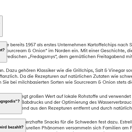
?
rachte bereits 1957 als erstes Unternehmen Kartoffelchips nach
Sourcream & Onion“ im Norden ein. Mit einer Geschichte, die bis
et?
s schwedischen „Fredagsmys“, dem gemütlichen Freitagabend mit
n. Dazu gehören Klassiker wie die Grillchips, Salt & Vinegar so
 pflanzlich. Da die Rezepturen auf natürlichen Zutaten wie sch
n Sie bei milchbasierten Sorten wie Sourcream & Onion stets die
Unternehmen legt großen Wert auf lokale Rohstoffe und verwende
des CO2-Fußabdrucks und der Optimierung des Wasserverbrauchs
dagsgodis“?
G zunehmend aus den Rezepturen entfernt und durch natürlich
 gehören herzhafte Snacks für die Schweden fest dazu. Estrel
ei diesem kulturellen Phänomen versammeln sich Familien am F
wird bezahlt?