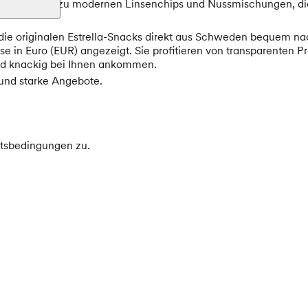
chips bis hin zu modernen Linsenchips und Nussmischungen, die
ie originalen Estrella-Snacks direkt aus Schweden bequem nac
ise in Euro (EUR) angezeigt. Sie profitieren von transparente
und knackig bei Ihnen ankommen.
 und starke Angebote.
tsbedingungen zu.