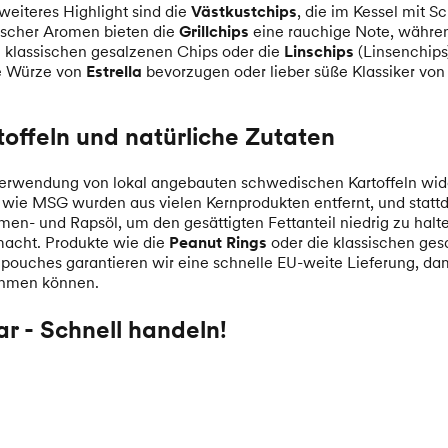
eiteres Highlight sind die
Västkustchips
, die im Kessel mit 
sischer Aromen bieten die
Grillchips
eine rauchige Note, währe
e klassischen gesalzenen Chips oder die
Linschips
(Linsenchips)
ne Würze von
Estrella
bevorzugen oder lieber süße Klassiker vo
offeln und natürliche Zutaten
r Verwendung von lokal angebauten schwedischen Kartoffeln wid
r wie MSG wurden aus vielen Kernprodukten entfernt, und sta
- und Rapsöl, um den gesättigten Fettanteil niedrig zu halten
 macht. Produkte wie die
Peanut Rings
oder die klassischen ges
tepouches garantieren wir eine schnelle EU-weite Lieferung, d
nehmen können.
r - Schnell handeln!