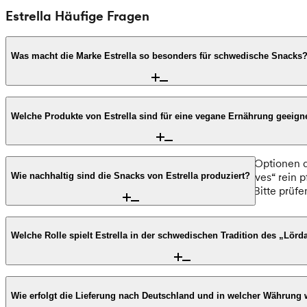
Estrella Häufige Fragen
Was macht die Marke Estrella so besonders für schwedische Snacks
Estrella ist ein Pionier der schwedischen Snack-Kultur und b
Innovationskraft und führte den heute legendären Geschmack „
Welche Produkte von Estrella sind für eine vegane Ernährung geeign
Qualität. Die Chips sind ein unverzichtbarer Bestandteil de
Estrella bietet eine Vielzahl an vegan-freundlichen Optionen a
innovativen Linsenchips sind Sorten wie „Dill & Chives“ rein
Wie nachhaltig sind die Snacks von Estrella produziert?
basieren, finden Veganer hier eine große Auswahl. Bitte prüfe
Nachhaltigkeit spielt bei Estrella eine zentrale Rolle. Das 
Produktionsstätte in Angered wird aktiv an der Reduzierung 
Welche Rolle spielt Estrella in der schwedischen Tradition des „Lör
Philosophie, indem künstliche Geschmacksverstärker wie MS
Obwohl „Lördagsgodis“ wörtlich Samstagsüßigkeiten bedeutet,
Noch wichtiger ist die Marke jedoch für das „Fredagsmys“. B
Wie erfolgt die Lieferung nach Deutschland und in welcher Währung 